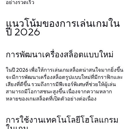
อย่างรวดเร็ว
แนวโน้มของการเล่นเกมใน
ปี 2026
การพัฒนาเครื่องสล็อตแบบใหม่
ในปี 2026 เพื่อให้การเล่นเกมสล็อตน่าสนใจมากยิ่งขึ้น
จะมีการพัฒนาเครื่องสล็อตรูปแบบใหม่ที่มีกราฟิกและ
เสียงที่ดีขึ้น รวมถึงการมีฟีเจอร์พิเศษที่ช่วยให้ผู้เล่น
สามารถมีโอกาสชนะสูงขึ้น เนื่องจากความหลาก
หลายของเกมสล็อตที่เปิดตัวอย่างต่อเนื่อง
การใช้งานเทคโนโลยีโฮโลแกรม
ในเกม