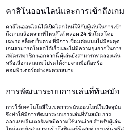
คาสิโนออนไลน์และการเข้าถึงเกม
คาสิโนออนไลน์ได้เปิดโลกใหม่ให้กับผู้เล่นในการเข้า
ถึงเกมสล็อตจากที่ไหนก็ได้ ตลอด 24 ชั่วโมง โดย
เฉพาะ
ที่มีการเชื่อมต่อแบบไม่มีสะดุด
สล็อตเว็บตรง
เกมสามารถโหลดได้เร็วและไม่มีความยุ่งยากในการ
สมัครสมาชิก นอกจากนี้ ผู้เล่นยังสามารถทดลองเล่น
หรือเลือกเล่นเกมโปรดได้ง่ายจากมือถือหรือ
คอมพิวเตอร์อย่างสะดวกสบาย
การพัฒนาระบบการเล่นที่ทันสมัย
การใช้เทคโนโลยีในเขตการพนันออนไลน์ในปัจจุบัน
จึงทำให้มีการพัฒนาระบบการเล่นที่ทันสมัย การ
ออกแบบอินเตอร์เฟซมีความใช้งานง่าย สำหรับผู้เล่น
ใหม่และยังสามารถเข้าถึงฟีเจอร์พิเศษต่าง ๆ เช่น ฟรีส