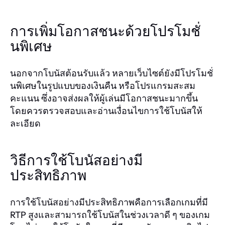
การเพิ่มโอกาสชนะด้วยโปรโมชั่
นพิเศษ
นอกจากโบนัสต้อนรับแล้ว หลายเว็บไซต์ยังมีโปรโมชั่
นพิเศษในรูปแบบของเงินคืน หรือโปรแกรมสะสม
คะแนน ซึ่งอาจส่งผลให้ผู้เล่นมีโอกาสชนะมากขึ้น
โดยควรตรวจสอบและอ่านเงื่อนไขการใช้โบนัสให้
ละเอียด
วิธีการใช้โบนัสอย่างมี
ประสิทธิภาพ
การใช้โบนัสอย่างมีประสิทธิภาพคือการเลือกเกมที่มี
RTP สูงและสามารถใช้โบนัสในช่วงเวลาดี ๆ ของเกม