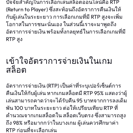
ปัจจัยสำคัญในการเลือกเล่นสล็อตออนไลน์คือ RTP
(Return to Player) ซึ่งสะท้อนถึงอัตราการคืนเงินให้
กับผู้เล่นในระยะยาว การเลือกเกมที่มี RTP สูงจะเพิ่ม
โอกาสในการชนะนั่นเอง ในส่วนนี้เราจะมาพูดถึง
อัตราการจ่ายเงิน พร้อมทั้งกลยุทธ์ในการเลือกเกมที่มี
RTP สูง
เข้าใจอัตราการจ่ายเงินในเกม
สล็อต
อัตราการจ่ายเงิน (RTP) เป็นค่าที่ระบุเปอร์เซ็นต์การ
คืนเงินให้กับผู้เล่น หากเกมสล็อตมี RTP 95% แสดงว่าผู้
เล่นสามารถคาดว่าจะได้รับคืน 95 บาทจากการลงเดิม
พัน 100 บาทในระยะยาว ต่อให้เปรียบเทียบ RTP ที่
คำนวณจากเกมสล็อตใน
ซึ่งสามารถสูง
สล็อตเว็บตรง
ถึง 98% หรือมากกว่าในบางเกม ผู้เล่นควรศึกษาค่า
RTP ก่อนที่จะเลือกเล่น