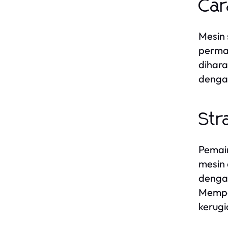
Car
Mesin 
permai
dihara
dengan
Str
Pemain
mesin 
denga
Mempe
kerugi