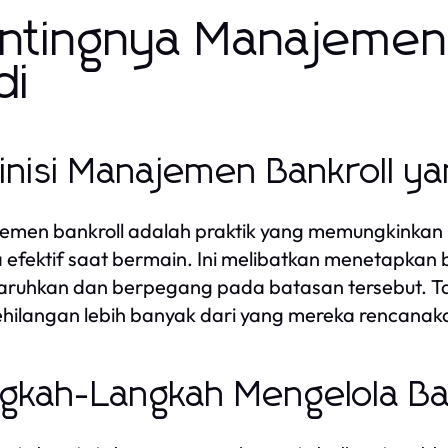
ntingnya Manajemen 
di
inisi Manajemen Bankroll ya
emen bankroll adalah praktik yang memungkinkan
 efektif saat bermain. Ini melibatkan menetapkan
aruhkan dan berpegang pada batasan tersebut. T
ehilangan lebih banyak dari yang mereka rencanak
gkah-Langkah Mengelola Ba