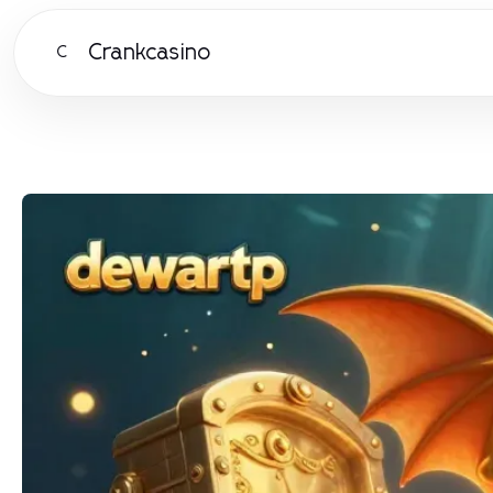
Crankcasino
C