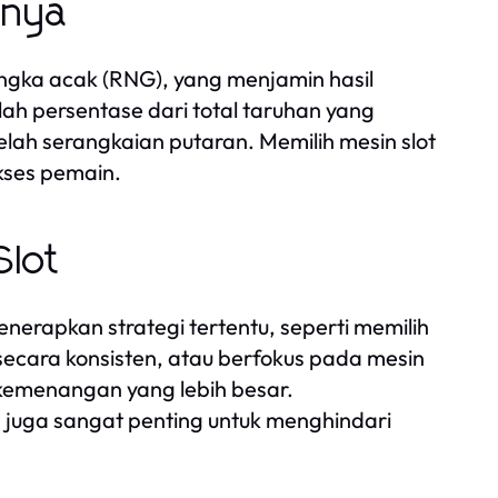
-nya
ngka acak (RNG), yang menjamin hasil
lah persentase dari total taruhan yang
ah serangkaian putaran. Memilih mesin slot
kses pemain.
Slot
rapkan strategi tertentu, seperti memilih
secara konsisten, atau berfokus pada mesin
kemenangan yang lebih besar.
uga sangat penting untuk menghindari