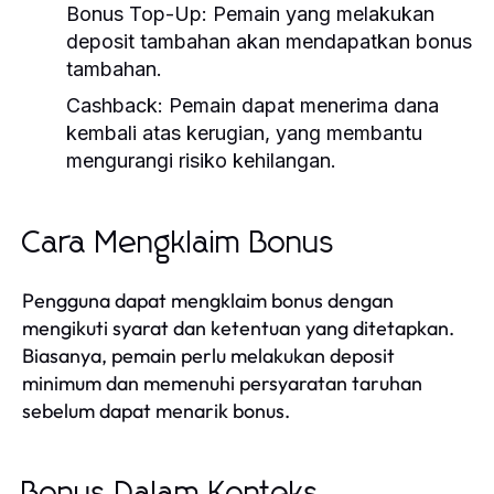
Bonus Top-Up:
Pemain yang melakukan
deposit tambahan akan mendapatkan bonus
tambahan.
Cashback:
Pemain dapat menerima dana
kembali atas kerugian, yang membantu
mengurangi risiko kehilangan.
Cara Mengklaim Bonus
Pengguna dapat mengklaim bonus dengan
mengikuti syarat dan ketentuan yang ditetapkan.
Biasanya, pemain perlu melakukan deposit
minimum dan memenuhi persyaratan taruhan
sebelum dapat menarik bonus.
Bonus Dalam Konteks