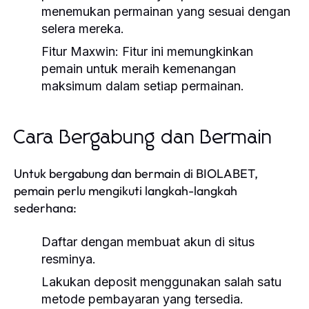
menemukan permainan yang sesuai dengan
selera mereka.
Fitur Maxwin:
Fitur ini memungkinkan
pemain untuk meraih kemenangan
maksimum dalam setiap permainan.
Cara Bergabung dan Bermain
Untuk bergabung dan bermain di BIOLABET,
pemain perlu mengikuti langkah-langkah
sederhana:
Daftar dengan membuat akun di situs
resminya.
Lakukan deposit menggunakan salah satu
metode pembayaran yang tersedia.