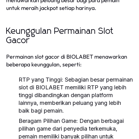
menawarkan peluang besar bagi para pemain
untuk meraih jackpot setiap harinya.
Keunggulan Permainan Slot
Gacor
Permainan slot gacor di BIOLABET menawarkan
beberapa keunggulan, seperti:
RTP yang Tinggi:
Sebagian besar permainan
slot di BIOLABET memiliki RTP yang lebih
tinggi dibandingkan dengan platform
lainnya, memberikan peluang yang lebih
baik bagi pemain.
Beragam Pilihan Game:
Dengan berbagai
pilihan game dari penyedia terkemuka,
pemain memiliki banyak pilihan untuk