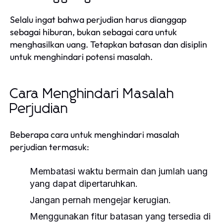
Selalu ingat bahwa perjudian harus dianggap
sebagai hiburan, bukan sebagai cara untuk
menghasilkan uang. Tetapkan batasan dan disiplin
untuk menghindari potensi masalah.
Cara Menghindari Masalah
Perjudian
Beberapa cara untuk menghindari masalah
perjudian termasuk:
Membatasi waktu bermain dan jumlah uang
yang dapat dipertaruhkan.
Jangan pernah mengejar kerugian.
Menggunakan fitur batasan yang tersedia di