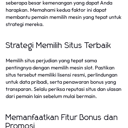
seberapa besar kemenangan yang dapat Anda
harapkan. Memahami kedua faktor ini dapat
membantu pemain memilih mesin yang tepat untuk
strategi mereka.
Strategi Memilih Situs Terbaik
Memilih situs perjudian yang tepat sama
pentingnya dengan memilih mesin slot. Pastikan
situs tersebut memiliki lisensi resmi, perlindungan
untuk data pribadi, serta penawaran bonus yang
transparan. Selalu periksa reputasi situs dan ulasan
dari pemain lain sebelum mulai bermain.
Memanfaatkan Fitur Bonus dan
Promosi