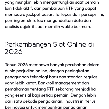
yang mungkin lebih menguntungkan saat pemain
lain tidak aktif, dan pembaruan RTP yang dapat
membawa jackpot besar. Terlepas dari persepsi ini,
penting untuk tetap mengandalkan data dan
analisis objektif saat memilih waktu bermain.
Perkembangan Slot Online di
2026
Tahun 2026 membawa banyak perubahan dalam
dunia perjudian online, dengan peningkatan
penggunaan teknologi baru dan standar regulasi
yang lebih ketat. Bankroll management dan
pemahaman tentang RTP sekarang menjadi hal
yang esensial bagi setiap pemain. Dengan lebih
dari satu dekade pengalaman, industri ini terus
berinovasi untuk memberikan pengalaman