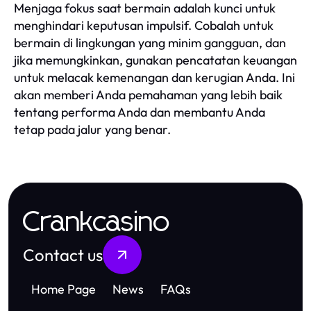
Menjaga fokus saat bermain adalah kunci untuk
menghindari keputusan impulsif. Cobalah untuk
bermain di lingkungan yang minim gangguan, dan
jika memungkinkan, gunakan pencatatan keuangan
untuk melacak kemenangan dan kerugian Anda. Ini
akan memberi Anda pemahaman yang lebih baik
tentang performa Anda dan membantu Anda
tetap pada jalur yang benar.
Crankcasino
Contact us
Home Page
News
FAQs