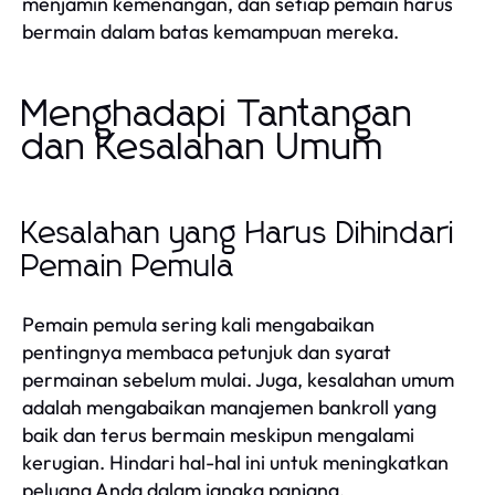
menjamin kemenangan, dan setiap pemain harus
bermain dalam batas kemampuan mereka.
Menghadapi Tantangan
dan Kesalahan Umum
Kesalahan yang Harus Dihindari
Pemain Pemula
Pemain pemula sering kali mengabaikan
pentingnya membaca petunjuk dan syarat
permainan sebelum mulai. Juga, kesalahan umum
adalah mengabaikan manajemen bankroll yang
baik dan terus bermain meskipun mengalami
kerugian. Hindari hal-hal ini untuk meningkatkan
peluang Anda dalam jangka panjang.