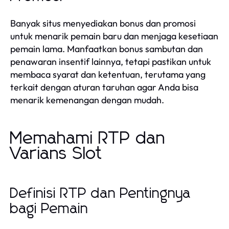
Banyak situs menyediakan bonus dan promosi
untuk menarik pemain baru dan menjaga kesetiaan
pemain lama. Manfaatkan bonus sambutan dan
penawaran insentif lainnya, tetapi pastikan untuk
membaca syarat dan ketentuan, terutama yang
terkait dengan aturan taruhan agar Anda bisa
menarik kemenangan dengan mudah.
Memahami RTP dan
Varians Slot
Definisi RTP dan Pentingnya
bagi Pemain