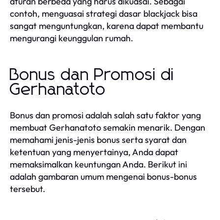
aturan berbeda yang harus dikuasai. Sebagai
contoh, menguasai strategi dasar blackjack bisa
sangat menguntungkan, karena dapat membantu
mengurangi keunggulan rumah.
Bonus dan Promosi di
Gerhanatoto
Bonus dan promosi adalah salah satu faktor yang
membuat Gerhanatoto semakin menarik. Dengan
memahami jenis-jenis bonus serta syarat dan
ketentuan yang menyertainya, Anda dapat
memaksimalkan keuntungan Anda. Berikut ini
adalah gambaran umum mengenai bonus-bonus
tersebut.