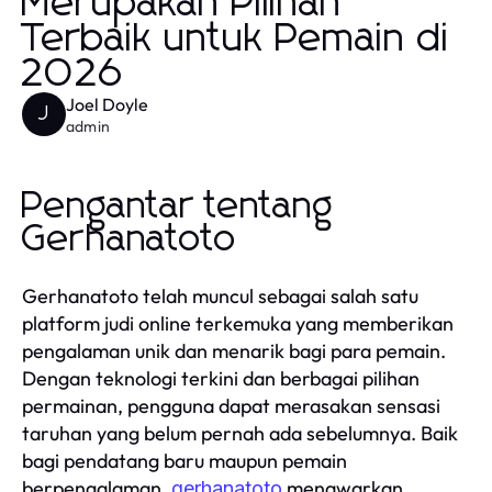
Merupakan Pilihan
Terbaik untuk Pemain di
2026
Joel Doyle
J
admin
Pengantar tentang
Gerhanatoto
Gerhanatoto telah muncul sebagai salah satu
platform judi online terkemuka yang memberikan
pengalaman unik dan menarik bagi para pemain.
Dengan teknologi terkini dan berbagai pilihan
permainan, pengguna dapat merasakan sensasi
taruhan yang belum pernah ada sebelumnya. Baik
bagi pendatang baru maupun pemain
berpengalaman,
menawarkan
gerhanatoto