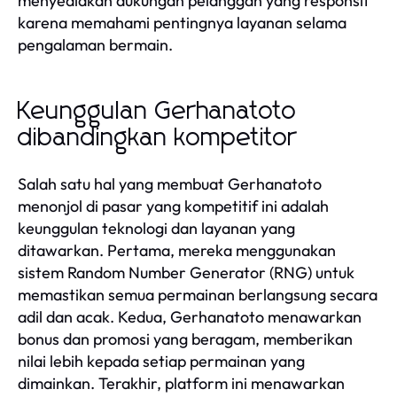
menyediakan dukungan pelanggan yang responsif
karena memahami pentingnya layanan selama
pengalaman bermain.
Keunggulan Gerhanatoto
dibandingkan kompetitor
Salah satu hal yang membuat Gerhanatoto
menonjol di pasar yang kompetitif ini adalah
keunggulan teknologi dan layanan yang
ditawarkan. Pertama, mereka menggunakan
sistem Random Number Generator (RNG) untuk
memastikan semua permainan berlangsung secara
adil dan acak. Kedua, Gerhanatoto menawarkan
bonus dan promosi yang beragam, memberikan
nilai lebih kepada setiap permainan yang
dimainkan. Terakhir, platform ini menawarkan