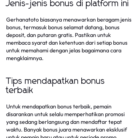
Jenis-jenis bonus di platform ini
Gerhanatoto biasanya menawarkan beragam jenis
bonus, termasuk bonus selamat datang, bonus
deposit, dan putaran gratis. Pastikan untuk
membaca syarat dan ketentuan dari setiap bonus
untuk memahami dengan jelas bagaimana cara
mengklaimnya.
Tips mendapatkan bonus
terbaik
Untuk mendapatkan bonus terbaik, pemain
disarankan untuk selalu memperhatikan promosi
yang sedang berlangsung dan mendaftar tepat
waktu. Banyak bonus juara menawarkan eksklusif
untuk pemain baru atau untuk periode promo