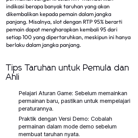
indikasi berapa banyak taruhan yang akan
dikembalikan kepada pemain dalam jangka
panjang. Misalnya, slot dengan RTP 95% berarti
pemain dapat mengharapkan kembali 95 dari
setiap 100 yang dipertaruhkan, meskipun ini hanya
berlaku dalam jangka panjang.
Tips Taruhan untuk Pemula dan
Ahli
Pelajari Aturan Game:
Sebelum memainkan
permainan baru, pastikan untuk mempelajari
peraturannya.
Praktik dengan Versi Demo:
Cobalah
permainan dalam mode demo sebelum
membuat taruhan nyata.