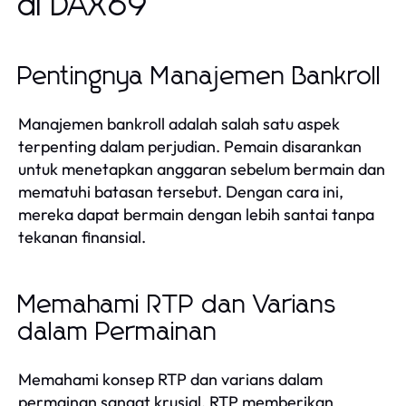
di DAX69
Pentingnya Manajemen Bankroll
Manajemen bankroll adalah salah satu aspek
terpenting dalam perjudian. Pemain disarankan
untuk menetapkan anggaran sebelum bermain dan
mematuhi batasan tersebut. Dengan cara ini,
mereka dapat bermain dengan lebih santai tanpa
tekanan finansial.
Memahami RTP dan Varians
dalam Permainan
Memahami konsep RTP dan varians dalam
permainan sangat krusial. RTP memberikan