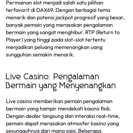
Permainan slot menjadi salah satu pilihan
terfavorit di DAX69. Dengan berbagai tema
menarik dan potensi jackpot progresif yang besar,
banyak pemain yang merasakan pengalaman
bermain yang sangat menghibur. RTP (Return to
Player) yang tinggi pada slot-slot tertentu
menjadikan peluang memenangkan uang
sungguhan semakin menarik.
Live Casino: Pengalaman
Bermain yang Menyenangkan
Live casino memberikan pemain pengalaman
bermain yang hampir mendekati kasino fisik.
Dengan dealer langsung dan interaksi real-time,
pemain dapat merasakan atmosfer kasino yang
sesungguhnya dari mana saja. Beberapa