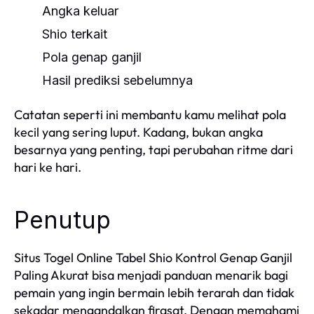
Angka keluar
Shio terkait
Pola genap ganjil
Hasil prediksi sebelumnya
Catatan seperti ini membantu kamu melihat pola
kecil yang sering luput. Kadang, bukan angka
besarnya yang penting, tapi perubahan ritme dari
hari ke hari.
Penutup
Situs Togel Online Tabel Shio Kontrol Genap Ganjil
Paling Akurat bisa menjadi panduan menarik bagi
pemain yang ingin bermain lebih terarah dan tidak
sekadar mengandalkan firasat. Dengan memahami