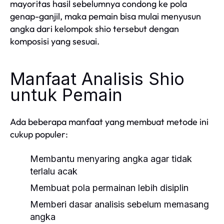
mayoritas hasil sebelumnya condong ke pola
genap-ganjil, maka pemain bisa mulai menyusun
angka dari kelompok shio tersebut dengan
komposisi yang sesuai.
Manfaat Analisis Shio
untuk Pemain
Ada beberapa manfaat yang membuat metode ini
cukup populer:
Membantu menyaring angka agar tidak
terlalu acak
Membuat pola permainan lebih disiplin
Memberi dasar analisis sebelum memasang
angka