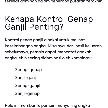
terlihat dominan dalam beberapa putaran terakhir.
Kenapa Kontrol Genap
Ganjil Penting?
Kontrol genap ganjil dipakai untuk melihat
keseimbangan angka. Misalnya, dari hasil keluaran
sebelumnya, pemain dapat mencatat apakah
angka lebih sering didominasi oleh kombinasi:
Genap-genap
Ganjil-ganjil
Genap-ganjil
Ganjil-genap
Pola ini membantu pemain menyaring angka